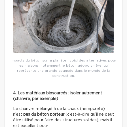
Impacts du béton sur la planète : voici des alternatives pour
les maisons, notamment le béton géopolymère, qui
représente une grande avancée dans le monde de la
construction.
4. Les matériaux biosourcés : isoler autrement
(chanvre, par exemple)
Le chanvre mélangé à de la chaux (hempcrete)
n’est
pas du béton porteur
(c’est-à-dire qu’il ne peut
être utilisé pour faire des structures solides), mais il
est excellent pour :