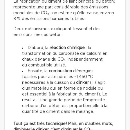
La fabrication du ciment (le liant principal du béton)
représente une part considérable des émissions
mondiales de CO₂ : on estime qu’elle cause environ
8 % des émissions humaines totales.
Deux mécanismes expliquent l’essentiel des
émissions liées au béton.
D’abord, la
réaction chimique
: la
transformation du carbonate de calcium en
chaux dégage du CO₂, indépendamment
du combustible utilisé.
Ensuite, la
combustion
d’énergies
fossiles pour atteindre les ~1 450 °C
nécessaires à la cuisson du
clinker
(il s’agit
d’un matériau dur en forme de nodule qui
est essentiel à la fabrication du ciment). Le
résultat : une grande partie de l’empreinte
carbone d’un béton est proportionnelle à la
quantité de ciment dans le mélange.
Tout ça est très technique! Mais, en d’autres mots,
diminuer le clinker, c’est diminuer le CO₂.