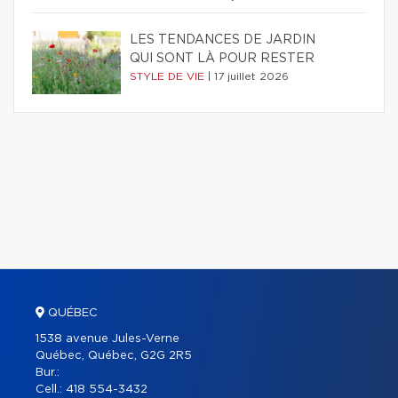
LES TENDANCES DE JARDIN
QUI SONT LÀ POUR RESTER
STYLE DE VIE
|
17 juillet 2026
QUÉBEC
1538 avenue Jules-Verne
Québec, Québec, G2G 2R5
Bur.:
Cell.:
418 554-3432