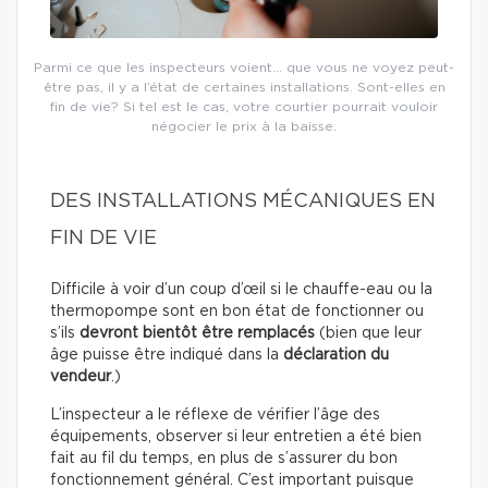
Parmi ce que les inspecteurs voient… que vous ne voyez peut-
être pas, il y a l’état de certaines installations. Sont-elles en
fin de vie? Si tel est le cas, votre courtier pourrait vouloir
négocier le prix à la baisse.
DES INSTALLATIONS MÉCANIQUES EN
FIN DE VIE
Difficile à voir d’un coup d’œil si le chauffe-eau ou la
thermopompe sont en bon état de fonctionner ou
s’ils
devront bientôt être remplacés
(bien que leur
âge puisse être indiqué dans la
déclaration du
vendeur
.)
L’inspecteur a le réflexe de vérifier l’âge des
équipements, observer si leur entretien a été bien
fait au fil du temps, en plus de s’assurer du bon
fonctionnement général. C’est important puisque