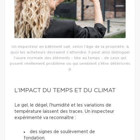
Un inspecteur en bâtiment sait, selon l’âge de la propriété, à
quoi les acheteurs devraient s’attendre. Il peut ainsi distinguer
l’usure normale des éléments - liée au temps - de ceux qui
posent réellement problème ou qui semblent s’être détériorés
p
L’IMPACT DU TEMPS ET DU CLIMAT
Le gel, le dégel, l’humidité et les variations de
température laissent des traces. Un inspecteur
expérimenté va reconnaître :
des signes de soulèvement de
fondation;